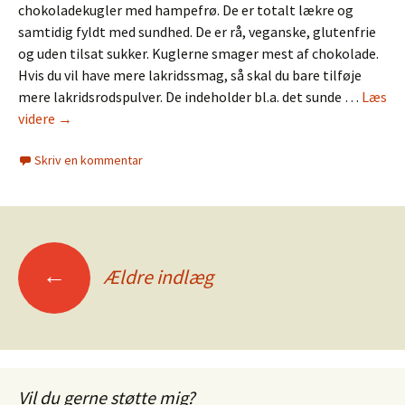
chokoladekugler med hampefrø. De er totalt lækre og
samtidig fyldt med sundhed. De er rå, veganske, glutenfrie
og uden tilsat sukker. Kuglerne smager mest af chokolade.
Hvis du vil have mere lakridssmag, så skal du bare tilføje
mere lakridsrodspulver. De indeholder bl.a. det sunde …
Læs
Chokoladekugler
videre
→
med
Skriv en kommentar
hampefrø
Indlægsnavigation
←
Ældre indlæg
Vil du gerne støtte mig?