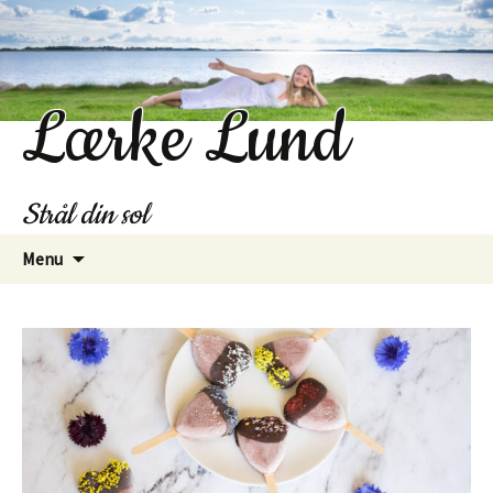
Lærke Lund
Strål din sol
Hop
Menu
til
indhold