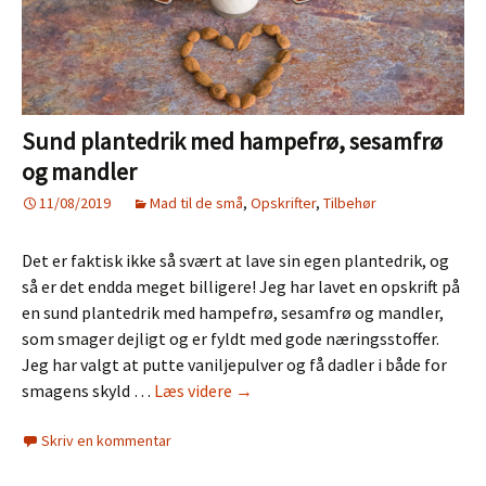
Sund plantedrik med hampefrø, sesamfrø
og mandler
11/08/2019
Mad til de små
,
Opskrifter
,
Tilbehør
Det er faktisk ikke så svært at lave sin egen plantedrik, og
så er det endda meget billigere! Jeg har lavet en opskrift på
en sund plantedrik med hampefrø, sesamfrø og mandler,
som smager dejligt og er fyldt med gode næringsstoffer.
Jeg har valgt at putte vaniljepulver og få dadler i både for
Sund
smagens skyld …
Læs videre
→
plantedrik
Skriv en kommentar
med
hampefrø,