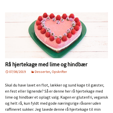
sesamfrø
og
mandler
Rå hjertekage med lime og hindbær
07/06/2019
Desserter
,
Opskrifter
Skal du have lavet en flot, lækker og sund kage til gæster,
en fest eller lignende? Så er denne her rå hjertekage med
lime og hindbær et oplagt valg. Kagen er glutenfri, vegansk
og helt rå, kun fyldt med gode næringsrige råvarer uden
raffineret sukker. Jeg lavede denne rå hjertekage til min