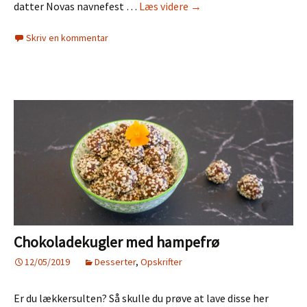
Rå
datter Novas navnefest …
Læs videre
→
hjertekage
Skriv en kommentar
med
lime
og
hindbær
Chokoladekugler med hampefrø
12/05/2019
Desserter
,
Opskrifter
Er du lækkersulten? Så skulle du prøve at lave disse her