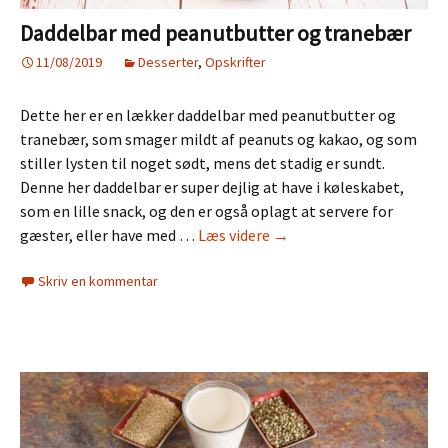
Daddelbar med peanutbutter og tranebær
11/08/2019
Desserter
,
Opskrifter
Dette her er en lækker daddelbar med peanutbutter og
tranebær, som smager mildt af peanuts og kakao, og som
stiller lysten til noget sødt, mens det stadig er sundt.
Denne her daddelbar er super dejlig at have i køleskabet,
som en lille snack, og den er også oplagt at servere for
Daddelbar
gæster, eller have med …
Læs videre
→
med
Skriv en kommentar
peanutbutter
og
tranebær