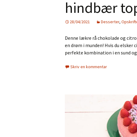
hindbær to
28/04/2021
Desserter
,
Opskrift
Denne lækre rå chokolade og citro
en drøm i munden! Hvis du elsker c
perfekte kombination i en sund o
Skriv en kommentar