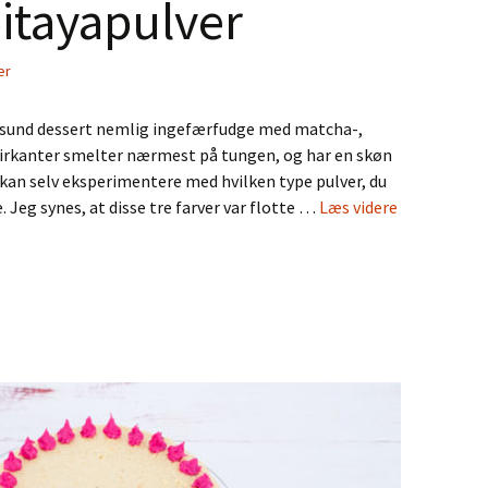
itayapulver
er
g sund dessert nemlig ingefærfudge med matcha-,
 firkanter smelter nærmest på tungen, og har en skøn
kan selv eksperimentere med hvilken type pulver, du
Ingefærfud
. Jeg synes, at disse tre farver var flotte …
Læs videre
med
matcha-,
hyben-
og
pitayapulve