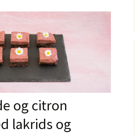
e og citron
 lakrids og