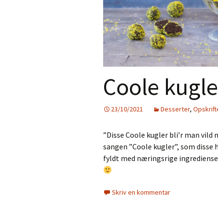
Gratis e-bog –
Aftensmad
Nyhedsbrev
Desserter
Smoothies
Coole kugle
Juice
Tilbehør
23/10/2021
Desserter
,
Opskrift
Jul
”Disse Coole kugler bli’r man vild 
Personlig pleje
sangen ”Coole kugler”, som disse he
fyldt med næringsrige ingredienser
Mad til de små
Skriv en kommentar