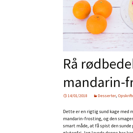
Rå rødbed
mandarin-f
14/01/2018
Desserter
,
Opskrift
Dette er en rigtig sund kage med m
mandarin-frosting, og den smager 
smart måde, at få spist den sunde
glutenfri. Jeg lavede denne her ka