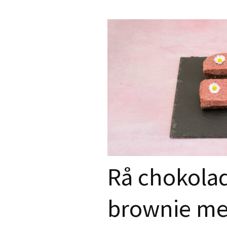
Rå chokolad
brownie med