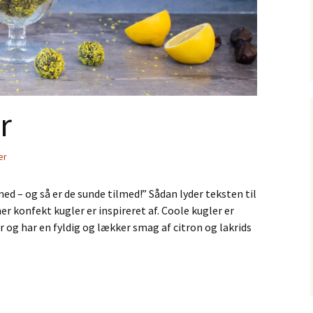
r
er
med – og så er de sunde tilmed!” Sådan lyder teksten til
r konfekt kugler er inspireret af. Coole kugler er
 og har en fyldig og lækker smag af citron og lakrids