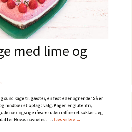
ge med lime og
er
og sund kage til gæster, en fest eller lignende? Så er
g hindbær et oplagt valg. Kagen er glutenfri,
gode næringsrige råvarer uden raffineret sukker. Jeg
Rå
n datter Novas navnefest …
Læs videre
→
hjertekage