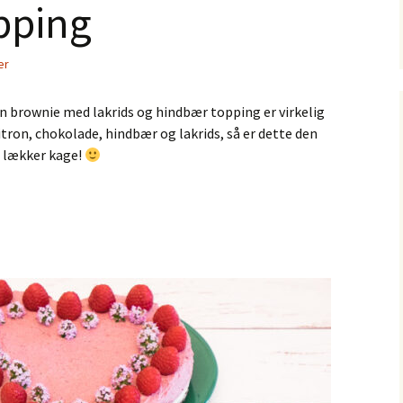
pping
er
n brownie med lakrids og hindbær topping er virkelig
itron, chokolade, hindbær og lakrids, så er dette den
g lækker kage!