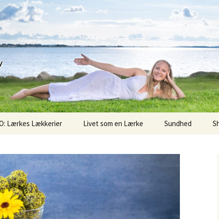
d
O: Lærkes Lækkerier
Livet som en Lærke
Sundhed
S
Sunde Søndag
Superfoods
Økologi