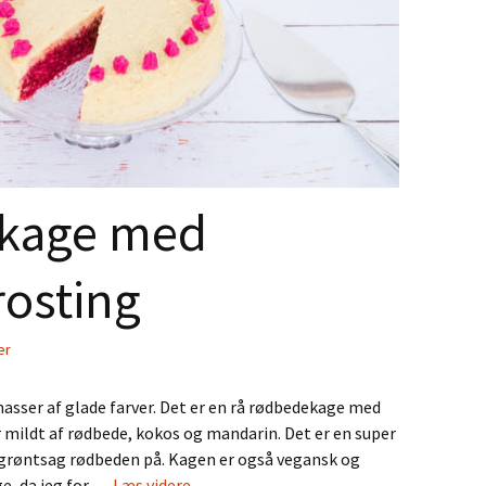
ekage med
rosting
er
asser af glade farver. Det er en rå rødbedekage med
mildt af rødbede, kokos og mandarin. Det er en super
 grøntsag rødbeden på. Kagen er også vegansk og
Rå
ge, da jeg for …
Læs videre
→