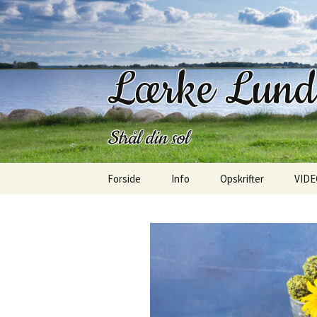
Lærke Lun
Strål din sol
Hop
Forside
Info
Opskrifter
VIDE
til
indhold
Kontakt
Morgenmad
Om mig
Frokost
Om bloggen
Salater
SangLærken
Bagværk