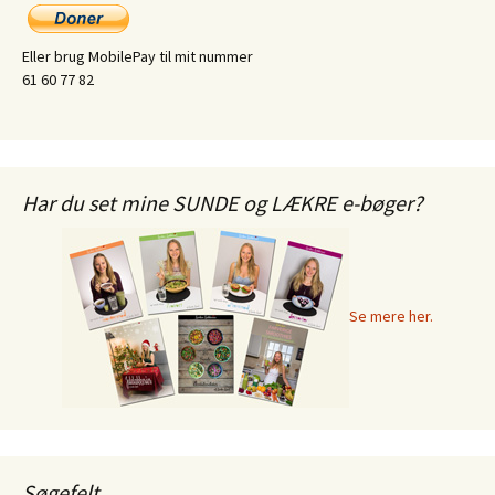
Eller brug MobilePay til mit nummer
61 60 77 82
Har du set mine SUNDE og LÆKRE e-bøger?
Se mere her.
Søgefelt