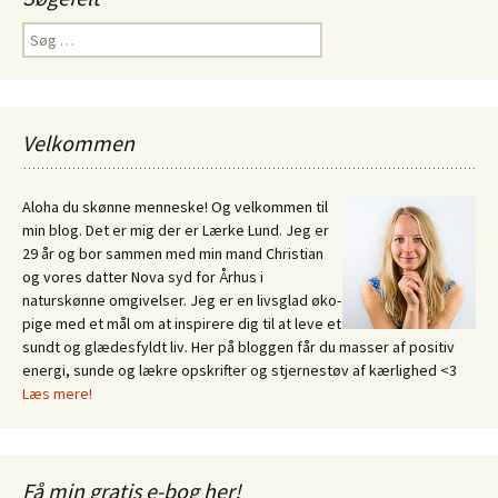
Søg
efter:
Velkommen
Aloha du skønne menneske! Og velkommen til
min blog. Det er mig der er Lærke Lund. Jeg er
29 år og bor sammen med min mand Christian
og vores datter Nova syd for Århus i
naturskønne omgivelser. Jeg er en livsglad øko-
pige med et mål om at inspirere dig til at leve et
sundt og glædesfyldt liv. Her på bloggen får du masser af positiv
energi, sunde og lækre opskrifter og stjernestøv af kærlighed <3
Læs mere!
Få min gratis e-bog her!