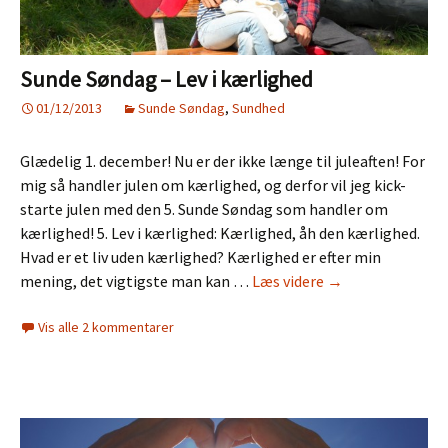
Sunde Søndag – Lev i kærlighed
01/12/2013
Sunde Søndag
,
Sundhed
Glædelig 1. december! Nu er der ikke længe til juleaften! For
mig så handler julen om kærlighed, og derfor vil jeg kick-
starte julen med den 5. Sunde Søndag som handler om
kærlighed! 5. Lev i kærlighed: Kærlighed, åh den kærlighed.
Hvad er et liv uden kærlighed? Kærlighed er efter min
Sunde
mening, det vigtigste man kan …
Læs videre
→
Søndag
Vis alle 2 kommentarer
–
Lev
i
kærlighed