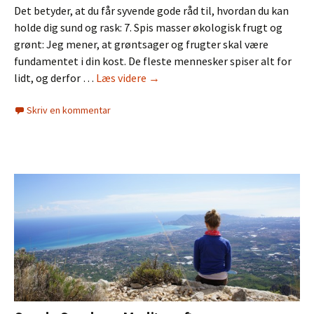
Det betyder, at du får syvende gode råd til, hvordan du kan
holde dig sund og rask: 7. Spis masser økologisk frugt og
grønt: Jeg mener, at grøntsager og frugter skal være
fundamentet i din kost. De fleste mennesker spiser alt for
Sunde
lidt, og derfor …
Læs videre
→
Søndag
Skriv en kommentar
–
Spis
masser
økologisk
frugt
og
grønt