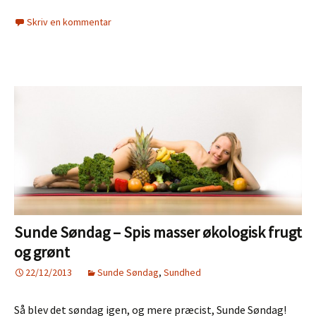
Søndag
Skriv en kommentar
–
Grin
og
vær
glad
Sunde Søndag – Spis masser økologisk frugt
og grønt
22/12/2013
Sunde Søndag
,
Sundhed
Så blev det søndag igen, og mere præcist, Sunde Søndag!