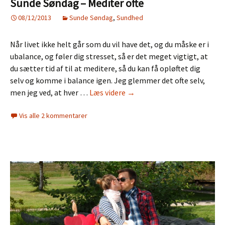
Sunde Søndag – Mediter ofte
08/12/2013
Sunde Søndag
,
Sundhed
Når livet ikke helt går som du vil have det, og du måske er i
ubalance, og føler dig stresset, så er det meget vigtigt, at
du sætter tid af til at meditere, så du kan få opløftet dig
selv og komme i balance igen. Jeg glemmer det ofte selv,
Sunde
men jeg ved, at hver …
Læs videre
→
Søndag
Vis alle 2 kommentarer
–
Mediter
ofte