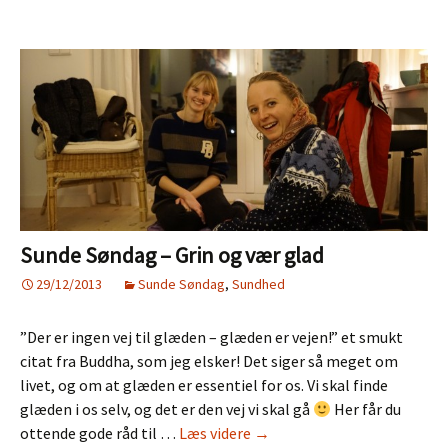
kontakt
med
Moder
Jord
Sunde Søndag – Grin og vær glad
29/12/2013
Sunde Søndag
,
Sundhed
”Der er ingen vej til glæden – glæden er vejen!” et smukt
citat fra Buddha, som jeg elsker! Det siger så meget om
livet, og om at glæden er essentiel for os. Vi skal finde
glæden i os selv, og det er den vej vi skal gå
Her får du
Sunde
ottende gode råd til …
Læs videre
→