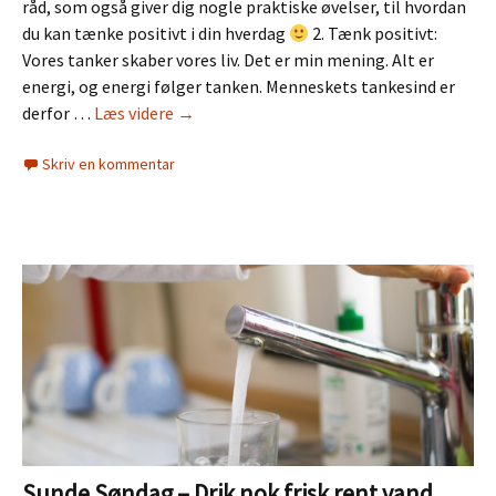
råd, som også giver dig nogle praktiske øvelser, til hvordan
du kan tænke positivt i din hverdag
2. Tænk positivt:
Vores tanker skaber vores liv. Det er min mening. Alt er
energi, og energi følger tanken. Menneskets tankesind er
Sunde
derfor …
Læs videre
→
Søndag
Skriv en kommentar
–
Tænk
positivt
Sunde Søndag – Drik nok frisk rent vand