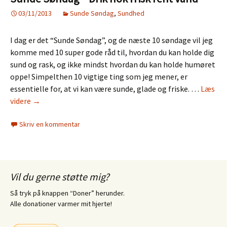
03/11/2013
Sunde Søndag
,
Sundhed
I dag er det “Sunde Søndag”, og de næste 10 søndage vil jeg
komme med 10 super gode råd til, hvordan du kan holde dig
sund og rask, og ikke mindst hvordan du kan holde humøret
oppe! Simpelthen 10 vigtige ting som jeg mener, er
essentielle for, at vi kan være sunde, glade og friske. …
Læs
Sunde
videre
→
Søndag
Skriv en kommentar
–
Drik
nok
frisk
rent
Vil du gerne støtte mig?
vand
Så tryk på knappen “Doner” herunder.
Alle donationer varmer mit hjerte!