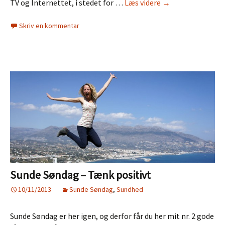
Sunde
TV og Internettet, i stedet for …
Læs videre
→
Søndag
Skriv en kommentar
–
Bevæg
dig
Sunde Søndag – Tænk positivt
10/11/2013
Sunde Søndag
,
Sundhed
Sunde Søndag er her igen, og derfor får du her mit nr. 2 gode