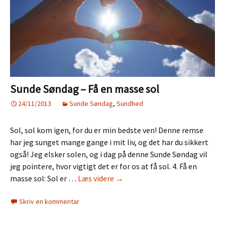
Sunde Søndag – Få en masse sol
24/11/2013
Sunde Søndag
,
Sundhed
Sol, sol kom igen, for du er min bedste ven! Denne remse
har jeg sunget mange gange i mit liv, og det har du sikkert
også! Jeg elsker solen, og i dag på denne Sunde Søndag vil
jeg pointere, hvor vigtigt det er for os at få sol. 4. Få en
Sunde
masse sol: Sol er …
Læs videre
→
Søndag
Skriv en kommentar
–
Få