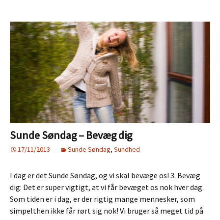
en
masse
sol
Sunde Søndag – Bevæg dig
17/11/2013
Sunde Søndag
,
Sundhed
I dag er det Sunde Søndag, og vi skal bevæge os! 3. Bevæg
dig: Det er super vigtigt, at vi får bevæget os nok hver dag.
Som tiden er i dag, er der rigtig mange mennesker, som
simpelthen ikke får rørt sig nok! Vi bruger så meget tid på