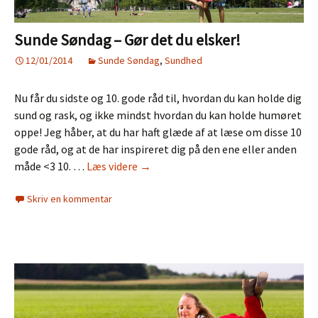
Sunde Søndag – Gør det du elsker!
12/01/2014
Sunde Søndag
,
Sundhed
Nu får du sidste og 10. gode råd til, hvordan du kan holde dig
sund og rask, og ikke mindst hvordan du kan holde humøret
oppe! Jeg håber, at du har haft glæde af at læse om disse 10
gode råd, og at de har inspireret dig på den ene eller anden
Sunde
måde <3 10. …
Læs videre
→
Søndag
Skriv en kommentar
–
Gør
det
du
elsker!