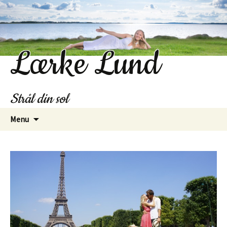
Lærke Lund
Strål din sol
Hop
Menu
til
indhold