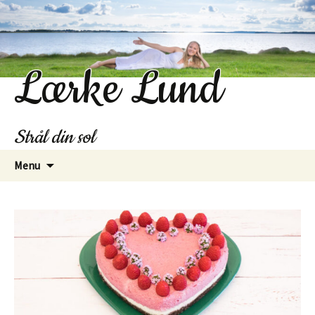
Lærke Lund
Strål din sol
Hop
Menu
til
indhold