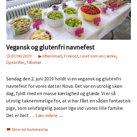
Vegansk og glutenfri navnefest
07/06/2019
Aftensmad
,
Frokost
,
Livet som en Lærke
,
Opskrifter
,
Tilbehør
Søndag den 2. juni 2019 holdt vi en vegansk og glutenfri
navnefest for vores datter Nova. Det var en utrolig skøn
dag, fyldt med en masse kærlighed og glæde. Vi er så
utrolig taknemmelige for, at vi har fået en sådan fantastisk
pige, som selvfølgelig passer lige ind i vores lille familie.
Vegansk
Det er helt …
Læs videre
→
og
Skriv en kommentar
glutenfri
navnefest