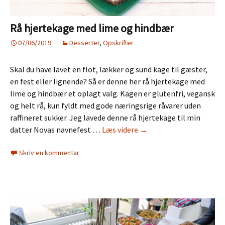
Rå hjertekage med lime og hindbær
07/06/2019
Desserter
,
Opskrifter
Skal du have lavet en flot, lækker og sund kage til gæster,
en fest eller lignende? Så er denne her rå hjertekage med
lime og hindbær et oplagt valg. Kagen er glutenfri, vegansk
og helt rå, kun fyldt med gode næringsrige råvarer uden
raffineret sukker. Jeg lavede denne rå hjertekage til min
Rå
datter Novas navnefest …
Læs videre
→
hjertekage
Skriv en kommentar
med
lime
og
hindbær