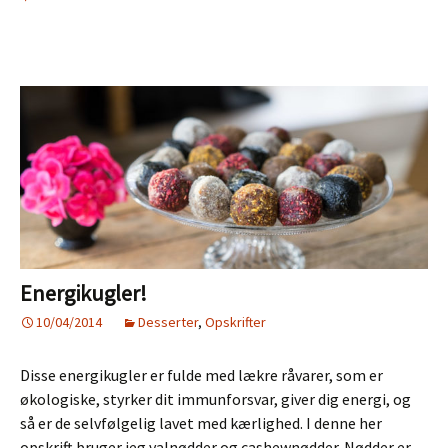
Energikugler!
10/04/2014
Desserter
,
Opskrifter
Disse energikugler er fulde med lækre råvarer, som er
økologiske, styrker dit immunforsvar, giver dig energi, og
så er de selvfølgelig lavet med kærlighed. I denne her
opskrift bruger jeg valnødder og cashewnødder. Nødder er