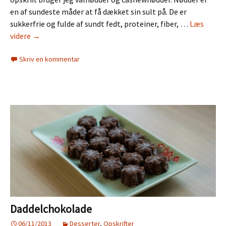
en af sundeste måder at få dækket sin sult på. De er
sukkerfrie og fulde af sundt fedt, proteiner, fiber, …
Læs
Energikugler!
videre
→
Skriv en kommentar
Daddelchokolade
06/11/2013
Desserter
,
Opskrifter