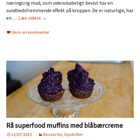
næringsrig mad, som videnskabeligt bevist har en
sundhedsfremmende effekt på kroppen. De er naturlige, har
Superfood
en …
Læs videre
→
smoothie
Skriv en kommentar
Rå superfood muffins med blåbærcreme
13/07/2015
Desserter
,
Opskrifter