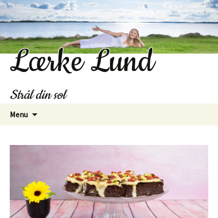
Lærke Lund
Strål din sol
Hop
Menu
til
indhold