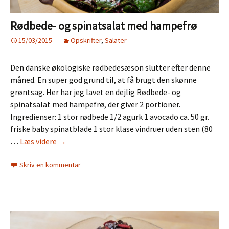
Rødbede- og spinatsalat med hampefrø
15/03/2015
Opskrifter
,
Salater
Den danske økologiske rødbedesæson slutter efter denne
måned. En super god grund til, at få brugt den skønne
grøntsag. Her har jeg lavet en dejlig Rødbede- og
spinatsalat med hampefrø, der giver 2 portioner.
Ingredienser: 1 stor rødbede 1/2 agurk 1 avocado ca. 50 gr.
friske baby spinatblade 1 stor klase vindruer uden sten (80
Rødbede-
…
Læs videre
→
og
Skriv en kommentar
spinatsalat
med
hampefrø