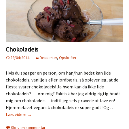
Chokoladeis
29/04/2014
Desserter
,
Opskrifter
Hvis du spørger en person, om han/hun bedst kan lide
chokoladeis, vaniljeis eller jordbæris, så oplever jeg, at de
fleste svarer chokoladeis! Ja hvem kan da ikke lide
chokoladeis? … øm mig? Faktisk har jeg aldrig rigtig brudt
mig om chokoladeis… indtil jeg selv prøvede at lave en!
Hjemmelavet vegansk chokoladeis er super godt! Og …
Chokoladeis
Læs videre
→
Skriv en kommentar