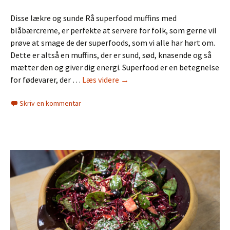
Disse lækre og sunde Rå superfood muffins med
blåbærcreme, er perfekte at servere for folk, som gerne vil
prøve at smage de der superfoods, som vi alle har hørt om.
Dette er altså en muffins, der er sund, sød, knasende og så
mætter den og giver dig energi. Superfood er en betegnelse
Rå
for fødevarer, der …
Læs videre
→
superfood
Skriv en kommentar
muffins
med
blåbærcreme