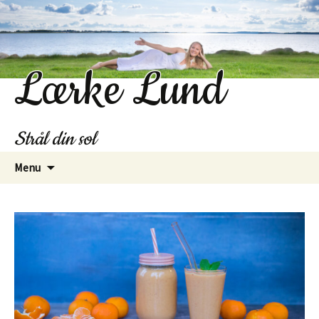
Lærke Lund
Strål din sol
Hop
Menu
til
indhold