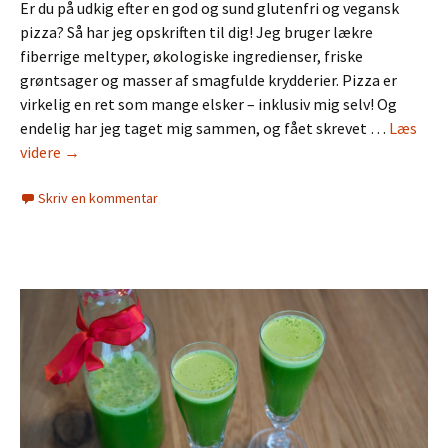
Er du på udkig efter en god og sund glutenfri og vegansk
pizza? Så har jeg opskriften til dig! Jeg bruger lækre
fiberrige meltyper, økologiske ingredienser, friske
grøntsager og masser af smagfulde krydderier. Pizza er
virkelig en ret som mange elsker – inklusiv mig selv! Og
endelig har jeg taget mig sammen, og fået skrevet …
Læs
Glutenfri
videre
→
og
Skriv en kommentar
vegansk
pizza