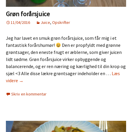
Grøn forårsjuice
11/04/2016
Juice
,
Opskrifter
Jeg har lavet en smuk grøn forårsjuice, som får mig i et
fantastisk forårshumør!
Den er propfyldt med grønne
grøntsager, den eneste frugt er æblerne, som giver juicen
lidt sødme. Grøn forårsjuice virker opbyggende og
balancerende, og er ren næring og kærlighed til din krop og
sjæl <3 Alle disse lækre grøntsager indeholder en …
Læs
Grøn
videre
→
forårsjuice
Skriv en kommentar