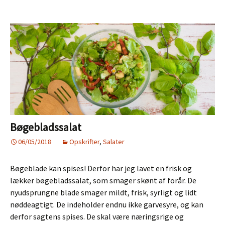
Bøgebladssalat
06/05/2018
Opskrifter
,
Salater
Bøgeblade kan spises! Derfor har jeg lavet en frisk og
lækker bøgebladssalat, som smager skønt af forår. De
nyudsprungne blade smager mildt, frisk, syrligt og lidt
nøddeagtigt. De indeholder endnu ikke garvesyre, og kan
derfor sagtens spises. De skal være næringsrige og