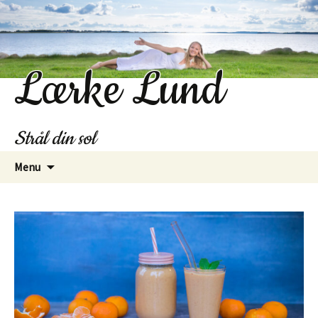
Lærke Lund
Strål din sol
Hop
Menu
til
indhold