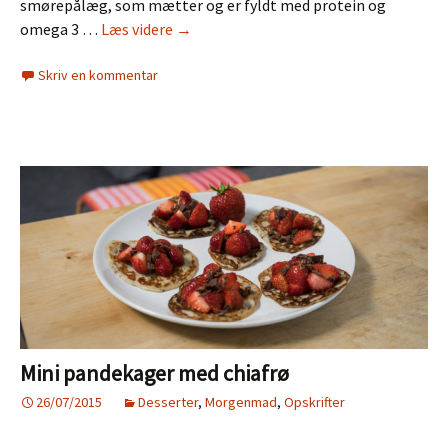
smørepålæg, som mætter og er fyldt med protein og
Bønnespread
omega 3 …
Læs videre
→
med
Skriv en kommentar
ærter
og
koriander
Mini pandekager med chiafrø
26/07/2015
Desserter
,
Morgenmad
,
Opskrifter