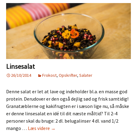
Linsesalat
26/10/2014
Frokost
,
Opskrifter
,
Salater
Denne salat er let at lave og indeholder bl.a. en masse god
protein. Derudover er den også dejlig sød og frisk samtidig!
Granatæblerne og kakifrugten er i sæson lige nu, så måske
er denne linsesalat en idé til dit næste måltid? Til 2-4
personer skal du bruge: 2 dl. belugalinser 4 dl. vand 1/2
Linsesalat
mango …
Læs videre
→