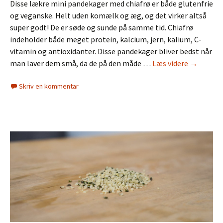
Disse lækre mini pandekager med chiafrø er både glutenfrie
og veganske. Helt uden komælk og æg, og det virker altså
super godt! De er søde og sunde på samme tid. Chiafrø
indeholder både meget protein, kalcium, jern, kalium, C-
vitamin og antioxidanter. Disse pandekager bliver bedst når
Mini
man laver dem små, da de på den måde …
Læs videre
→
pandekag
Skriv en kommentar
med
chiafrø