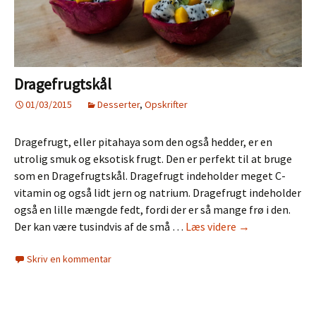
Dragefrugtskål
01/03/2015
Desserter
,
Opskrifter
Dragefrugt, eller pitahaya som den også hedder, er en
utrolig smuk og eksotisk frugt. Den er perfekt til at bruge
som en Dragefrugtskål. Dragefrugt indeholder meget C-
vitamin og også lidt jern og natrium. Dragefrugt indeholder
også en lille mængde fedt, fordi der er så mange frø i den.
Dragefrugtskål
Der kan være tusindvis af de små …
Læs videre
→
Skriv en kommentar