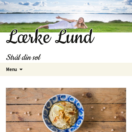
Lærke Lund
Strål din sol
Hop
Menu
til
indhold