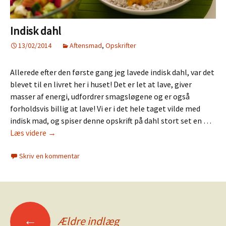
Indisk dahl
13/02/2014
Aftensmad
,
Opskrifter
Allerede efter den første gang jeg lavede indisk dahl, var det
blevet til en livret her i huset! Det er let at lave, giver
masser af energi, udfordrer smagsløgene og er også
forholdsvis billig at lave! Vi er i det hele taget vilde med
indisk mad, og spiser denne opskrift på dahl stort set en …
Indisk
Læs videre
→
dahl
Skriv en kommentar
Indlægsnavigation
←
Ældre indlæg