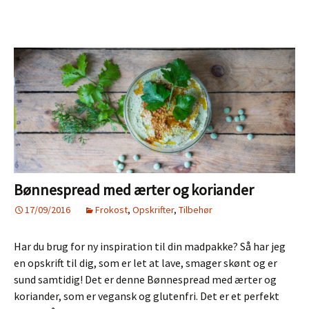
spinatcre
Bønnespread med ærter og koriander
17/09/2016
Frokost
,
Opskrifter
,
Tilbehør
Har du brug for ny inspiration til din madpakke? Så har jeg
en opskrift til dig, som er let at lave, smager skønt og er
sund samtidig! Det er denne Bønnespread med ærter og
koriander, som er vegansk og glutenfri. Det er et perfekt