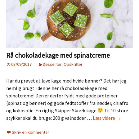
Rå chokoladekage med spinatcreme
03/09/2017
Desserter
,
Opskrifter
Har du prøvet at lave kage med hvide bønner? Det har jeg
nemlig brugt i denne her rå chokoladekage med
spinatcreme! Den er derfor fyldt med gode proteiner
(spinat og bønner) og gode fedtstoffer fra nødder, chiafrø
og kokosolie. En rigtig Skipper Skræk kage
Til 10 store
Rå
stykker skal du bruge: 200 g valnødder …
Læs videre
→
chokolade
Skriv en kommentar
med