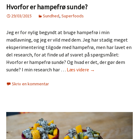
Hvorfor er hampefrø sunde?
29/03/2015
Sundhed
,
Superfoods
Jeg er for nylig begyndt at bruge hampefrø i min
madlavning, og jeg er vild med dem. Jeg har stadig meget
eksperimentering tilgode med hampefrø, men har lavet en
del research, for at finde ud af svaret på spørgsmålet:
Hvorfor er hampefrø sunde? Og hvad er det, der gør dem
Hvorfor
sunde? I min research har …
Læs videre
→
er
Skriv en kommentar
hampefrø
sunde?