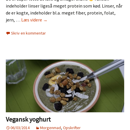
indeholder linser ligeså meget protein som kød. Linser, når
de er kogte, indeholder bl.a. meget fiber, protein, folat,
Linsedeller
jern, …
Læs videre
→
Skriv en kommentar
Vegansk yoghurt
06/03/2014
Morgenmad
,
Opskrifter