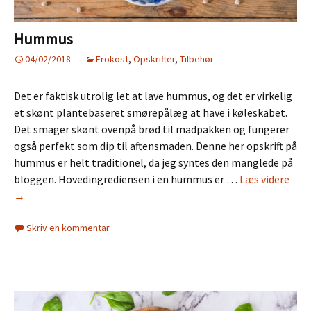
Hummus
04/02/2018
Frokost
,
Opskrifter
,
Tilbehør
Det er faktisk utrolig let at lave hummus, og det er virkelig
et skønt plantebaseret smørepålæg at have i køleskabet.
Det smager skønt ovenpå brød til madpakken og fungerer
også perfekt som dip til aftensmaden. Denne her opskrift på
hummus er helt traditionel, da jeg syntes den manglede på
Hum
bloggen. Hovedingrediensen i en hummus er …
Læs videre
→
Skriv en kommentar