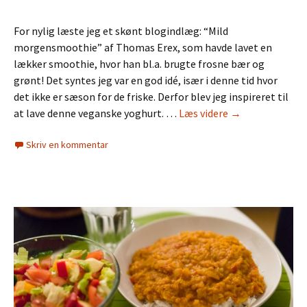
For nylig læste jeg et skønt blogindlæg: “Mild
morgensmoothie” af Thomas Erex, som havde lavet en
lækker smoothie, hvor han bl.a. brugte frosne bær og
grønt! Det syntes jeg var en god idé, især i denne tid hvor
det ikke er sæson for de friske. Derfor blev jeg inspireret til
Vegansk
at lave denne veganske yoghurt. …
Læs videre
→
yoghurt
Skriv en kommentar