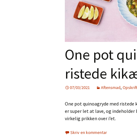
Gratis e-bog –
Aftensmad
Nyhedsbrev
Desserter
Smoothies
One pot qu
Juice
Tilbehør
ristede kik
Jul
07/03/2021
Aftensmad
,
Opskrif
Personlig pleje
One pot quinoagryde med ristede k
Mad til de små
er super let at lave, og indeholde
virkelig prikken over i’et.
Skriv en kommentar