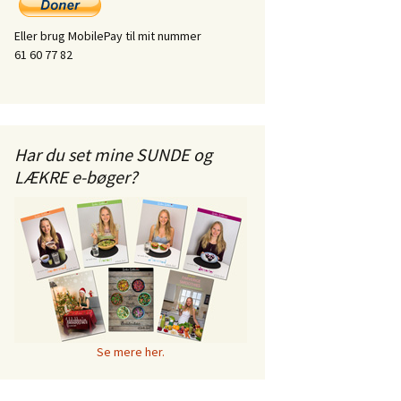
Eller brug MobilePay til mit nummer
61 60 77 82
Har du set mine SUNDE og
LÆKRE e-bøger?
Se mere her.