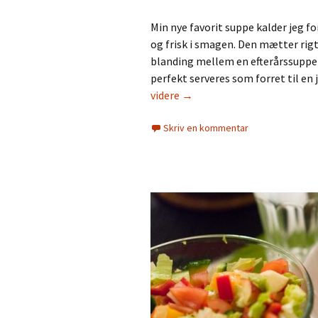
Min nye favorit suppe kalder jeg 
og frisk i smagen. Den mætter rigt
blanding mellem en efterårssuppe
perfekt serveres som forret til en
Hokkaidosuppe
videre
→
med
Skriv en kommentar
appelsin