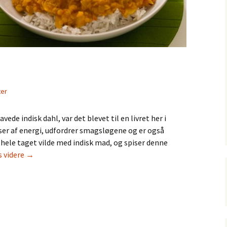
ter
vede indisk dahl, var det blevet til en livret her i
asser af energi, udfordrer smagsløgene og er også
det hele taget vilde med indisk mad, og spiser denne
Indisk
 videre
→
dahl