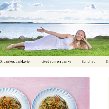
d
O: Lærkes Lækkerier
Livet som en Lærke
Sundhed
S
Sunde Søndag
Superfoods
Økologi