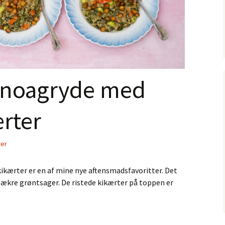
inoagryde med
ærter
ter
ikærter er en af mine nye aftensmadsfavoritter. Det
r lækre grøntsager. De ristede kikærter på toppen er