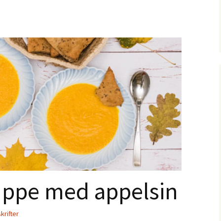
ppe med appelsin
krifter