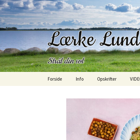
Lærke Lun
Strål din sol
Hop
Forside
Info
Opskrifter
VIDE
til
indhold
Kontakt
Morgenmad
Om mig
Frokost
Om bloggen
Salater
SangLærken
Bagværk