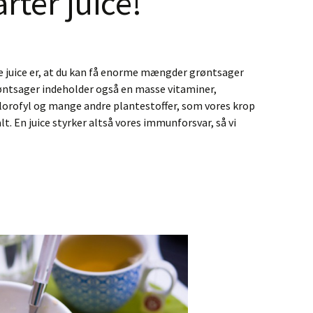
rter juice!
kke juice er, at du kan få enorme mængder grøntsager
røntsager indeholder også en masse vitaminer,
klorofyl og mange andre plantestoffer, som vores krop
lt. En juice styrker altså vores immunforsvar, så vi
r