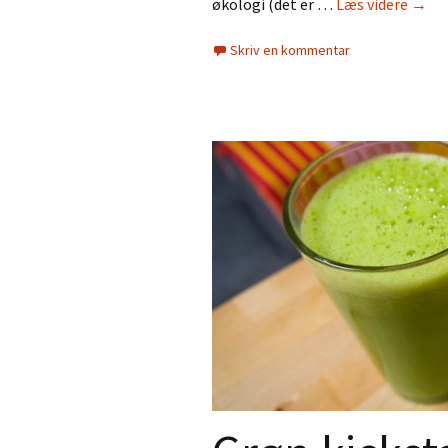
Såda
økologi (det er …
Læs videre
→
får
Skriv en kommentar
du
råd
til
økolo