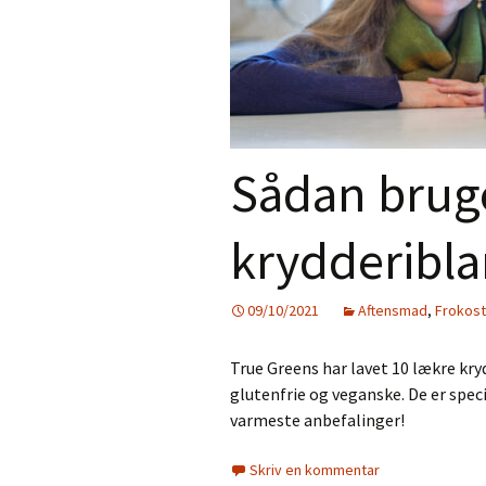
Gratis e-bog –
Aftensmad
Nyhedsbrev
Desserter
Smoothies
Sådan brug
Juice
Tilbehør
krydderibl
Jul
09/10/2021
Aftensmad
,
Frokost
Personlig pleje
True Greens har lavet 10 lækre kryd
Mad til de små
glutenfrie og veganske. De er spec
varmeste anbefalinger!
Skriv en kommentar