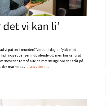
det vi kan li’
ad vi putter i munden? Verden i dag er fyldt med
 ind i noget der ser indbydende ud, men husker vi at
overhovedet forstå alle de mærkelige ord der står på
Økologi
 at der markeres …
Læs videre
→
–
er
det
vi
kan
li’