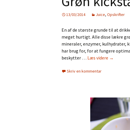
Grøn kicksta
13/03/2014
Juice
,
Opskrifter
En af de største grunde til at dri
meget hurtigt. Alle disse lækre g
mineraler, enzymer, kulhydrater, 
har brug for, for at fungere optima
Grøn
beskytter …
Læs videre
→
kickstarte
Skriv en kommentar
juice!