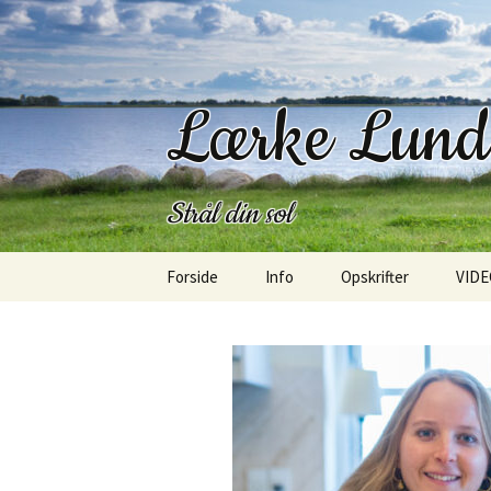
Lærke Lun
Strål din sol
Hop
Forside
Info
Opskrifter
VIDE
til
indhold
Kontakt
Morgenmad
Om mig
Frokost
Om bloggen
Salater
SangLærken
Bagværk