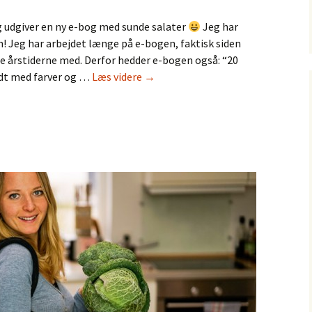
 udgiver en ny e-bog med sunde salater
Jeg har
en! Jeg har arbejdet længe på e-bogen, faktisk siden
 alle årstiderne med. Derfor hedder e-bogen også: “20
Ny
yldt med farver og …
Læs videre
→
e-
bog
med
sunde
salater