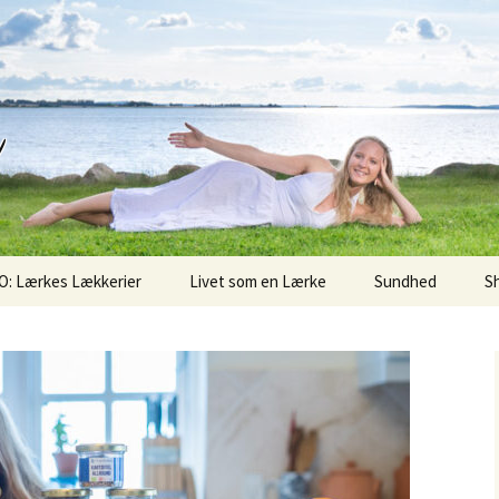
d
O: Lærkes Lækkerier
Livet som en Lærke
Sundhed
S
Sunde Søndag
Superfoods
Økologi