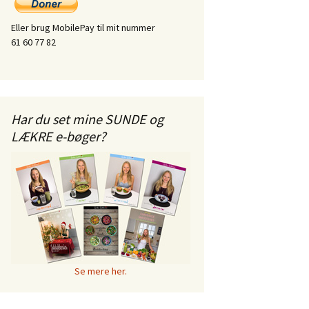
Eller brug MobilePay til mit nummer
61 60 77 82
Har du set mine SUNDE og
LÆKRE e-bøger?
Se mere her.