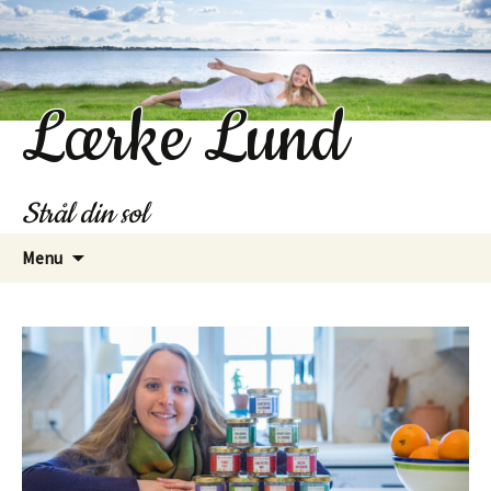
Lærke Lund
Strål din sol
Hop
Menu
til
indhold