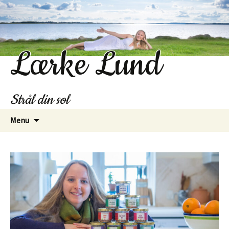
Lærke Lund
Strål din sol
Hop
Menu
til
indhold