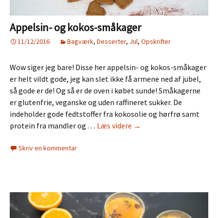
Appelsin- og kokos-småkager
11/12/2016
Bagværk
,
Desserter
,
Jul
,
Opskrifter
Wow siger jeg bare! Disse her appelsin- og kokos-småkager
er helt vildt gode, jeg kan slet ikke få armene ned af jubel,
så gode er de! Og så er de oven i købet sunde! Småkagerne
er glutenfrie, veganske og uden raffineret sukker. De
indeholder gode fedtstoffer fra kokosolie og hørfrø samt
Appelsin-
protein fra mandler og …
Læs videre
→
og
Skriv en kommentar
kokos-
småkager