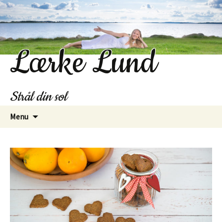
Lærke Lund
Strål din sol
Hop
Menu
til
indhold