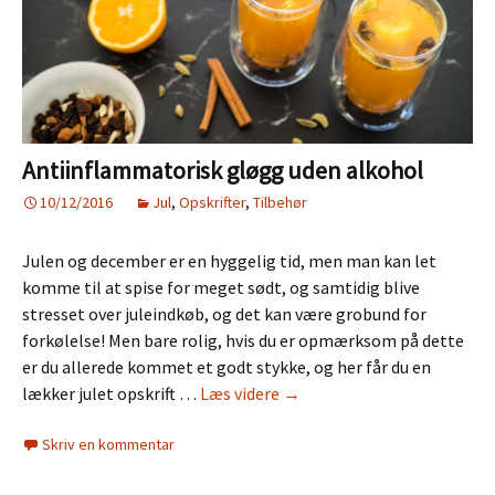
Antiinflammatorisk gløgg uden alkohol
10/12/2016
Jul
,
Opskrifter
,
Tilbehør
Julen og december er en hyggelig tid, men man kan let
komme til at spise for meget sødt, og samtidig blive
stresset over juleindkøb, og det kan være grobund for
forkølelse! Men bare rolig, hvis du er opmærksom på dette
er du allerede kommet et godt stykke, og her får du en
Antiinflammatorisk
lækker julet opskrift …
Læs videre
→
gløgg
Skriv en kommentar
uden
alkohol