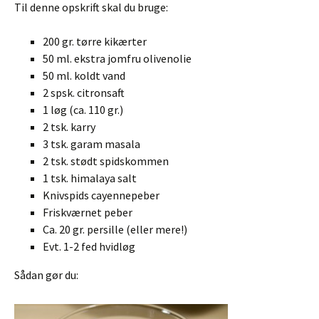
Til denne opskrift skal du bruge:
200 gr. tørre kikærter
50 ml. ekstra jomfru olivenolie
50 ml. koldt vand
2 spsk. citronsaft
1 løg (ca. 110 gr.)
2 tsk. karry
3 tsk. garam masala
2 tsk. stødt spidskommen
1 tsk. himalaya salt
Knivspids cayennepeber
Friskværnet peber
Ca. 20 gr. persille (eller mere!)
Evt. 1-2 fed hvidløg
Sådan gør du: