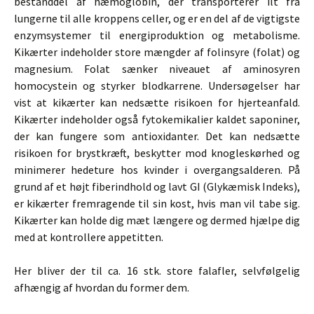
bestanddel af hæmoglobin, der transporterer ilt fra
lungerne til alle kroppens celler, og er en del af de vigtigste
enzymsystemer til energiproduktion og metabolisme.
Kikærter indeholder store mængder af folinsyre (folat) og
magnesium. Folat sænker niveauet af aminosyren
homocystein og styrker blodkarrene. Undersøgelser har
vist at kikærter kan nedsætte risikoen for hjerteanfald.
Kikærter indeholder også fytokemikalier kaldet saponiner,
der kan fungere som antioxidanter. Det kan nedsætte
risikoen for brystkræft, beskytter mod knogleskørhed og
minimerer hedeture hos kvinder i overgangsalderen. På
grund af et højt fiberindhold og lavt GI (Glykæmisk Indeks),
er kikærter fremragende til sin kost, hvis man vil tabe sig.
Kikærter kan holde dig mæt længere og dermed hjælpe dig
med at kontrollere appetitten.
Her bliver der til ca. 16 stk. store falafler, selvfølgelig
afhængig af hvordan du former dem.