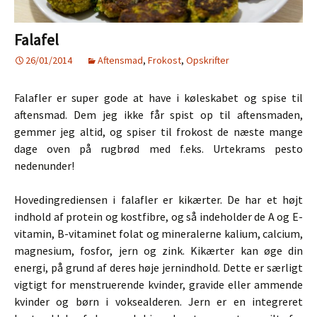
Falafel
26/01/2014
Aftensmad
,
Frokost
,
Opskrifter
Falafler er super gode at have i køleskabet og spise til
aftensmad. Dem jeg ikke får spist op til aftensmaden,
gemmer jeg altid, og spiser til frokost de næste mange
dage oven på rugbrød med f.eks. Urtekrams pesto
nedenunder!
Hovedingrediensen i falafler er kikærter. De har et højt
indhold af protein og kostfibre, og så indeholder de A og E-
vitamin, B-vitaminet folat og mineralerne kalium, calcium,
magnesium, fosfor, jern og zink. Kikærter kan øge din
energi, på grund af deres høje jernindhold. Dette er særligt
vigtigt for menstruerende kvinder, gravide eller ammende
kvinder og børn i voksealderen. Jern er en integreret