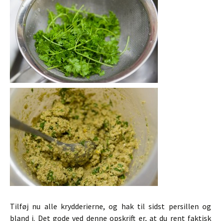
Tilføj nu alle krydderierne, og hak til sidst persillen og
bland i. Det gode ved denne opskrift er, at du rent faktisk