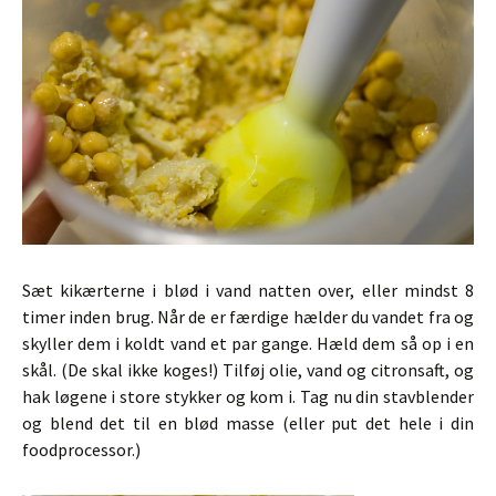
Sæt kikærterne i blød i vand natten over, eller mindst 8
timer inden brug. Når de er færdige hælder du vandet fra og
skyller dem i koldt vand et par gange. Hæld dem så op i en
skål. (De skal ikke koges!) Tilføj olie, vand og citronsaft, og
hak løgene i store stykker og kom i. Tag nu din stavblender
og blend det til en blød masse (eller put det hele i din
foodprocessor.)