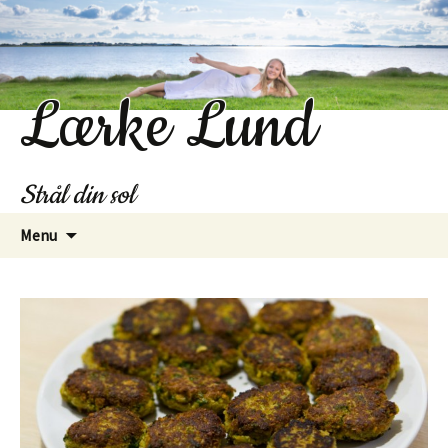
Lærke Lund
Strål din sol
Hop
Menu
til
indhold