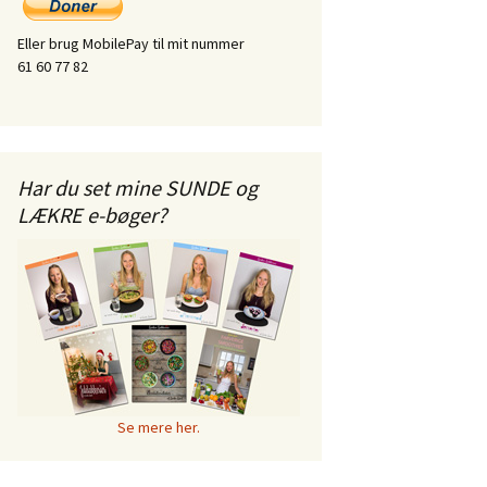
Eller brug MobilePay til mit nummer
61 60 77 82
Har du set mine SUNDE og
LÆKRE e-bøger?
Se mere her.