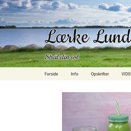
Lærke Lun
Strål din sol
Hop
Forside
Info
Opskrifter
VIDE
til
indhold
Kontakt
Morgenmad
Om mig
Frokost
Om bloggen
Salater
SangLærken
Bagværk