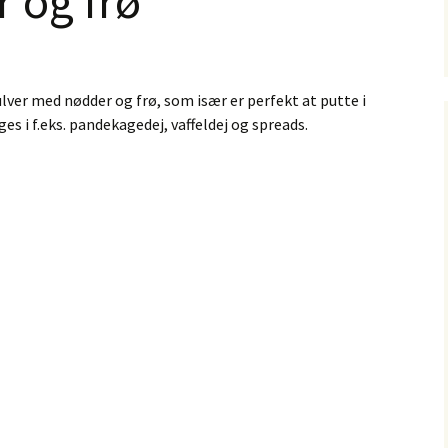
 og frø
ver med nødder og frø, som især er perfekt at putte i
s i f.eks. pandekagedej, vaffeldej og spreads.