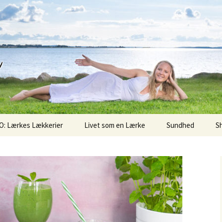
d
O: Lærkes Lækkerier
Livet som en Lærke
Sundhed
S
Sunde Søndag
Superfoods
Økologi