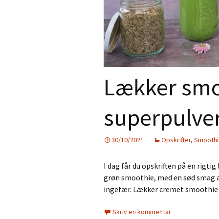
Gratis e-bog –
Aftensmad
Nyhedsbrev
Desserter
Smoothies
Lækker sm
Juice
Tilbehør
superpulve
Jul
30/10/2021
Opskrifter
,
Smoothi
Personlig pleje
I dag får du opskriften på en rigt
Mad til de små
grøn smoothie, med en sød smag a
ingefær. Lækker cremet smoothie 
Skriv en kommentar