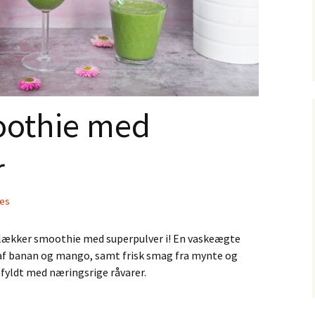
oothie med
r
es
ig lækker smoothie med superpulver i! En vaskeægte
f banan og mango, samt frisk smag fra mynte og
fyldt med næringsrige råvarer.