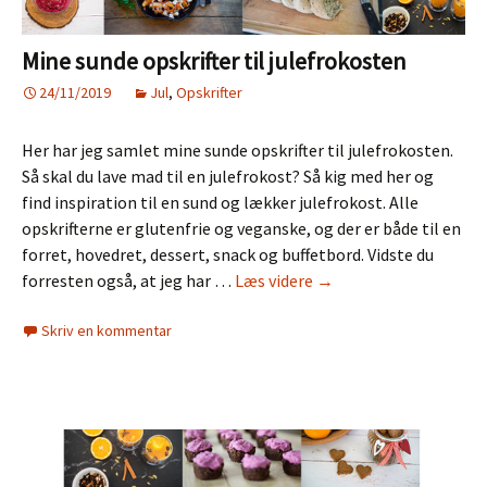
Mine sunde opskrifter til julefrokosten
24/11/2019
Jul
,
Opskrifter
Her har jeg samlet mine sunde opskrifter til julefrokosten.
Så skal du lave mad til en julefrokost? Så kig med her og
find inspiration til en sund og lækker julefrokost. Alle
opskrifterne er glutenfrie og veganske, og der er både til en
forret, hovedret, dessert, snack og buffetbord. Vidste du
Mine
forresten også, at jeg har …
Læs videre
→
sunde
Skriv en kommentar
opskrifter
til
julefrokosten