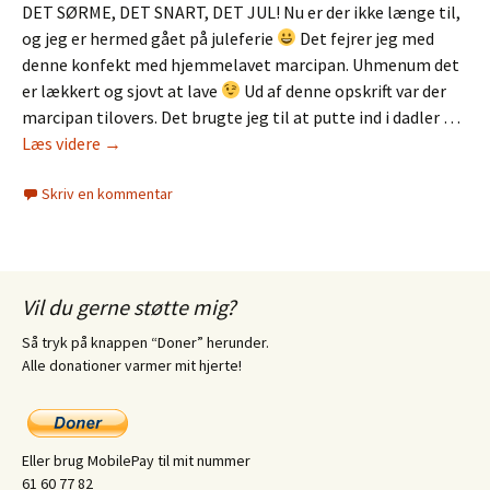
DET SØRME, DET SNART, DET JUL! Nu er der ikke længe til,
og jeg er hermed gået på juleferie
Det fejrer jeg med
denne konfekt med hjemmelavet marcipan. Uhmenum det
er lækkert og sjovt at lave
Ud af denne opskrift var der
marcipan tilovers. Det brugte jeg til at putte ind i dadler …
Konfekt
Læs videre
→
med
Skriv en kommentar
hjemmelavet
marcipan
Vil du gerne støtte mig?
Så tryk på knappen “Doner” herunder.
Alle donationer varmer mit hjerte!
Eller brug MobilePay til mit nummer
61 60 77 82