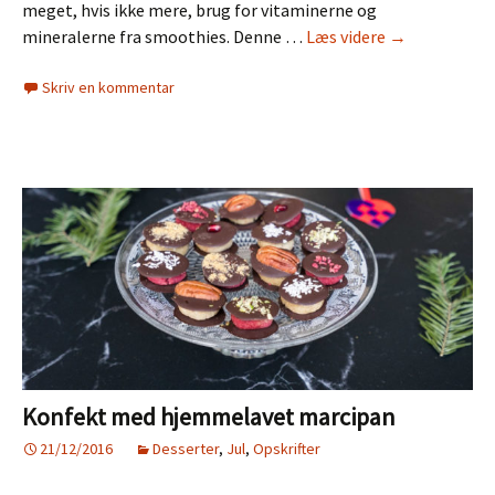
meget, hvis ikke mere, brug for vitaminerne og
Lærkes
mineralerne fra smoothies. Denne …
Læs videre
→
Lækkerier
Skriv en kommentar
–
Julesmoothie
Konfekt med hjemmelavet marcipan
21/12/2016
Desserter
,
Jul
,
Opskrifter