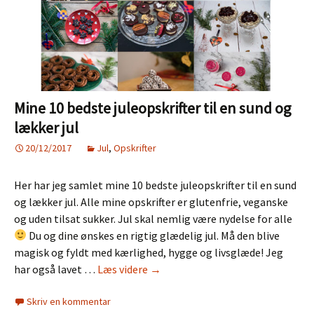
Mine 10 bedste juleopskrifter til en sund og
lækker jul
20/12/2017
Jul
,
Opskrifter
Her har jeg samlet mine 10 bedste juleopskrifter til en sund
og lækker jul. Alle mine opskrifter er glutenfrie, veganske
og uden tilsat sukker. Jul skal nemlig være nydelse for alle
Du og dine ønskes en rigtig glædelig jul. Må den blive
magisk og fyldt med kærlighed, hygge og livsglæde! Jeg
Mine
har også lavet …
Læs videre
→
10
Skriv en kommentar
bedste