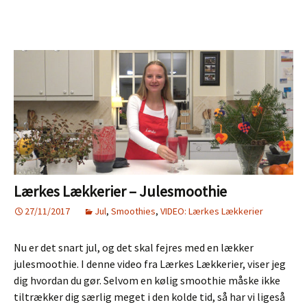
juleopskrifter
til
en
sund
og
lækker
jul
Lærkes Lækkerier – Julesmoothie
27/11/2017
Jul
,
Smoothies
,
VIDEO: Lærkes Lækkerier
Nu er det snart jul, og det skal fejres med en lækker
julesmoothie. I denne video fra Lærkes Lækkerier, viser jeg
dig hvordan du gør. Selvom en kølig smoothie måske ikke
tiltrækker dig særlig meget i den kolde tid, så har vi ligeså