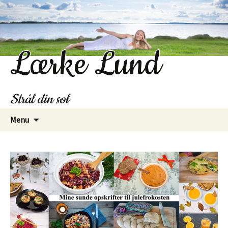
Lærke Lund
Strål din sol
Hop
Menu
til
indhold