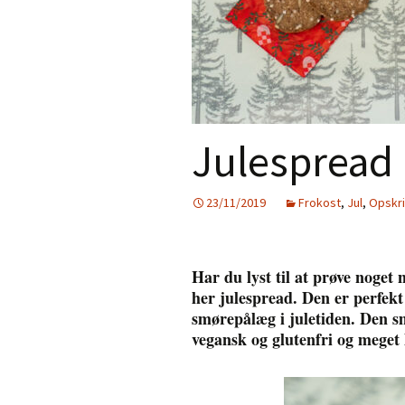
Gratis e-bog –
Aftensmad
Nyhedsbrev
Desserter
Smoothies
Julespread
Juice
Tilbehør
23/11/2019
Frokost
,
Jul
,
Opskri
Jul
Personlig pleje
Har du lyst til at prøve noget 
her julespread. Den er perfekt 
Mad til de små
smørepålæg i juletiden. Den s
vegansk og glutenfri og meget l