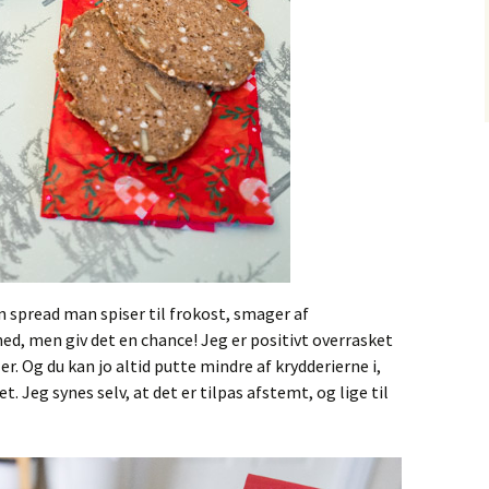
n spread man spiser til frokost, smager af
ned, men giv det en chance! Jeg er positivt overrasket
r. Og du kan jo altid putte mindre af krydderierne i,
t. Jeg synes selv, at det er tilpas afstemt, og lige til