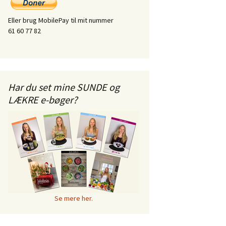
Eller brug MobilePay til mit nummer
61 60 77 82
Har du set mine SUNDE og
LÆKRE e-bøger?
Se mere her.