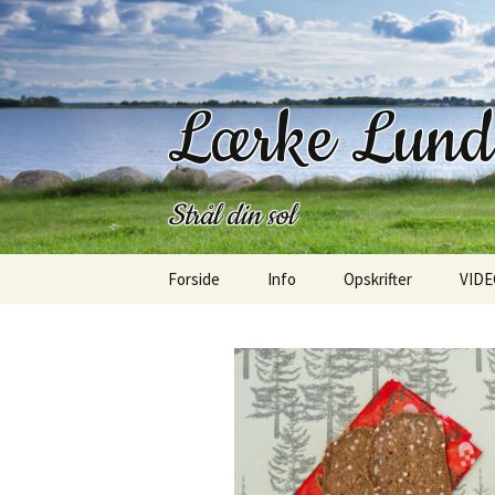
Lærke Lun
Strål din sol
Hop
Forside
Info
Opskrifter
VIDE
til
indhold
Kontakt
Morgenmad
Om mig
Frokost
Om bloggen
Salater
SangLærken
Bagværk