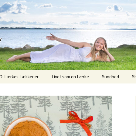
d
O: Lærkes Lækkerier
Livet som en Lærke
Sundhed
S
Sunde Søndag
Superfoods
Økologi