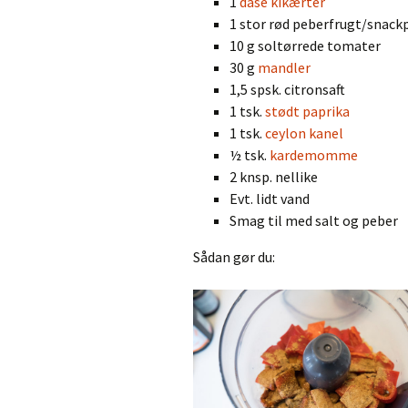
1
dåse kikærter
1 stor rød peberfrugt/snack
10 g soltørrede tomater
30 g
mandler
1,5 spsk. citronsaft
1 tsk.
stødt paprika
1 tsk.
ceylon kanel
½ tsk.
kardemomme
2 knsp. nellike
Evt. lidt vand
Smag til med salt og peber
Sådan gør du: