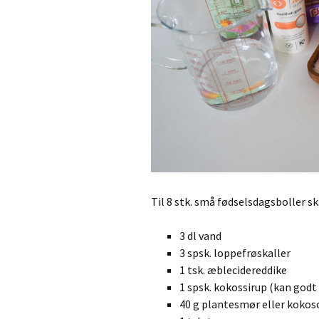
Til 8 stk. små fødselsdagsboller sk
3 dl vand
3 spsk. loppefrøskaller
1 tsk. æblecidereddike
1 spsk. kokossirup (kan godt
40 g plantesmør eller kokos