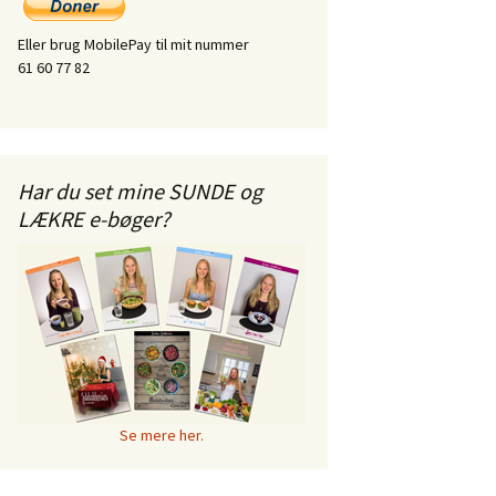
Eller brug MobilePay til mit nummer
61 60 77 82
Har du set mine SUNDE og
LÆKRE e-bøger?
Se mere her.