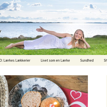
d
O: Lærkes Lækkerier
Livet som en Lærke
Sundhed
S
Sunde Søndag
Superfoods
Økologi