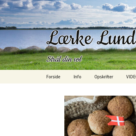
Lærke Lun
Strål din sol
Hop
Forside
Info
Opskrifter
VIDE
til
indhold
Kontakt
Morgenmad
Om mig
Frokost
Om bloggen
Salater
SangLærken
Bagværk