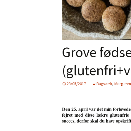
Gratis e-bog –
Aftensmad
Nyhedsbrev
Desserter
Smoothies
Grove fødse
Juice
Tilbehør
(glutenfri+
Jul
23/05/2017
Bagværk
,
Morgenm
Personlig pleje
Mad til de små
Den 25. april var det min forlovede
fejret med disse lækre glutenfrie
succes, derfor skal du have opskrif