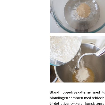
Bland loppefrøskallerne med 
blandingen sammen med æblecidere
til det bliver tykkere i konsisten