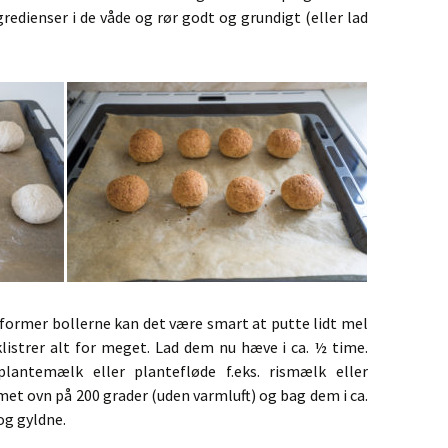
gredienser i de våde og rør godt og grundigt (eller lad
u former bollerne kan det være smart at putte lidt mel
listrer alt for meget. Lad dem nu hæve i ca. ½ time.
lantemælk eller plantefløde f.eks. rismælk eller
met ovn på 200 grader (uden varmluft) og bag dem i ca.
 og gyldne.