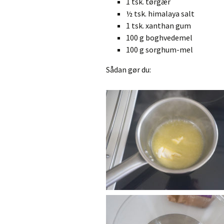
1 tsk. tørgær
½ tsk. himalaya salt
1 tsk. xanthan gum
100 g boghvedemel
100 g sorghum-mel
Sådan gør du: