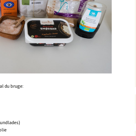
al du bruge:
 undlades)
olie