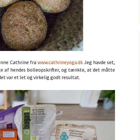
kønne Cathrine fra
www.cathrineyoga.dk
Jeg havde set,
e af hendes bolleopskrifter, og tænkte, at det måtte
et var et let og virkelig godt resultat.