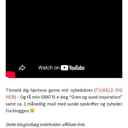
Tilmeld dig hjertens gerne mit nyhedsbrev (
TILMELD DIG
HER
) – Og få min GRATIS e-bog “Grøn og sund inspiration”
samt ca. 1 månedlig mail med sunde opskrifter og nyheder
fra bloggen
Dette blogindlæg indeholder affiliate link.