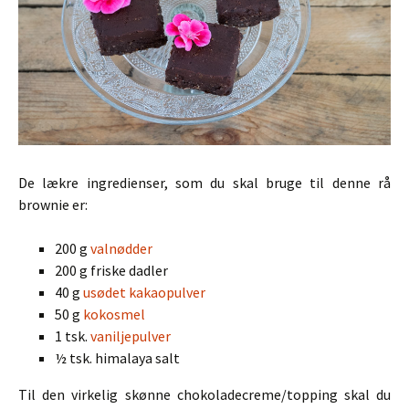
De lækre ingredienser, som du skal bruge til denne rå
brownie er:
200 g
valnødder
200 g friske dadler
40 g
usødet kakaopulver
50 g
kokosmel
1 tsk.
vaniljepulver
½ tsk. himalaya salt
Til den virkelig skønne chokoladecreme/topping skal du