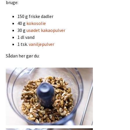
bruge:
150 g friske dadler
40 g
kokosolie
30 g
usødet kakaopulver
1 dl vand
1 tsk.
vaniljepulver
Sådan her gør du: