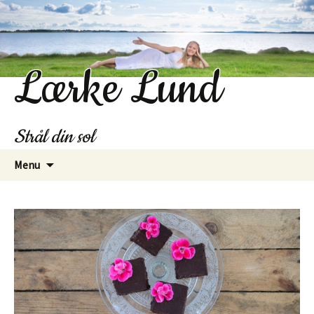
Lærke Lund
Strål din sol
Hop
Menu
til
indhold