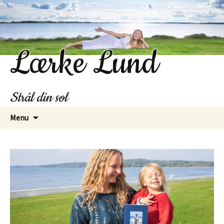
Lærke Lund
Strål din sol
Hop
Menu
til
indhold