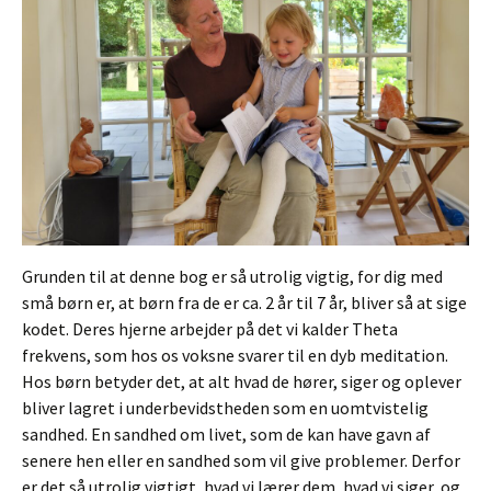
Grunden til at denne bog er så utrolig vigtig, for dig med
små børn er, at børn fra de er ca. 2 år til 7 år, bliver så at sige
kodet. Deres hjerne arbejder på det vi kalder Theta
frekvens, som hos os voksne svarer til en dyb meditation.
Hos børn betyder det, at alt hvad de hører, siger og oplever
bliver lagret i underbevidstheden som en uomtvistelig
sandhed. En sandhed om livet, som de kan have gavn af
senere hen eller en sandhed som vil give problemer. Derfor
er det så utrolig vigtigt, hvad vi lærer dem, hvad vi siger, og