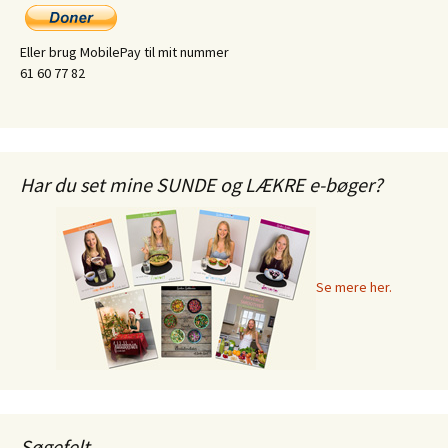
Eller brug MobilePay til mit nummer
61 60 77 82
Har du set mine SUNDE og LÆKRE e-bøger?
Se mere her.
Søgefelt