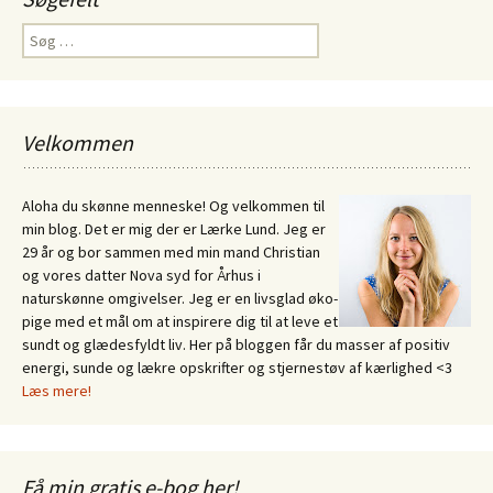
Søg
efter:
Velkommen
Aloha du skønne menneske! Og velkommen til
min blog. Det er mig der er Lærke Lund. Jeg er
29 år og bor sammen med min mand Christian
og vores datter Nova syd for Århus i
naturskønne omgivelser. Jeg er en livsglad øko-
pige med et mål om at inspirere dig til at leve et
sundt og glædesfyldt liv. Her på bloggen får du masser af positiv
energi, sunde og lækre opskrifter og stjernestøv af kærlighed <3
Læs mere!
Få min gratis e-bog her!