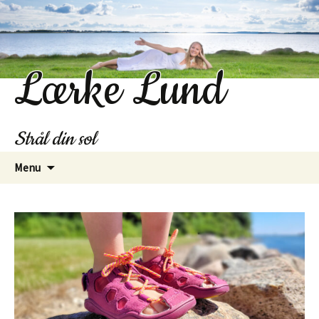
Lærke Lund
Strål din sol
Hop
Menu
til
indhold