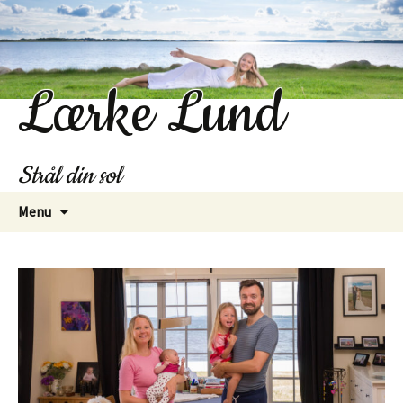
Lærke Lund
Strål din sol
Hop
Menu
til
indhold